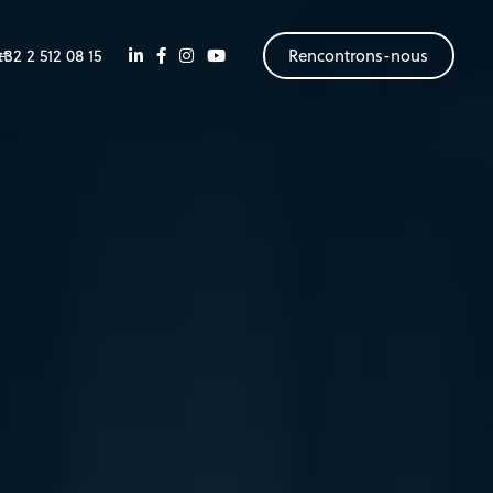
+
3
2
2
5
1
2
0
8
1
5
Rencontrons-nous
ct