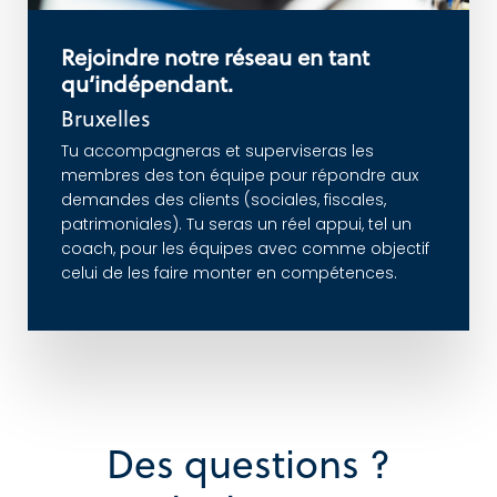
Rejoindre notre réseau en tant
s
l
i
a
t
é
d
e
d
s
u
l
P
qu’indépendant.
Bruxelles
Tu accompagneras et superviseras les
membres des ton équipe pour répondre aux
demandes des clients (sociales, fiscales,
patrimoniales). Tu seras un réel appui, tel un
coach, pour les équipes avec comme objectif
celui de les faire monter en compétences.
Des questions ?