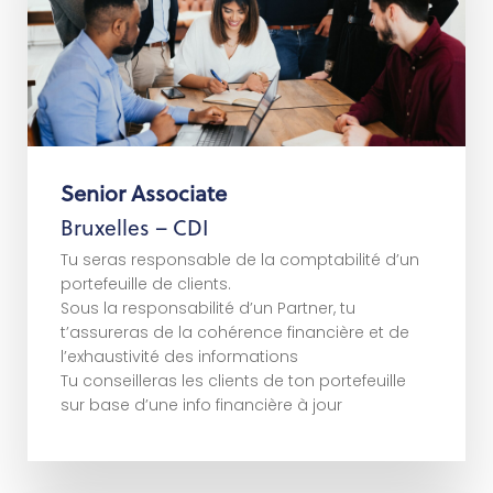
Rejoindre notre réseau en tant qu’employé
Senior Associate
s
l
i
a
t
é
d
e
d
s
u
l
P
Bruxelles – CDI
Tu seras responsable de la comptabilité d’un
portefeuille de clients.
Sous la responsabilité d’un Partner, tu
t’assureras de la cohérence financière et de
l’exhaustivité des informations
Tu conseilleras les clients de ton portefeuille
sur base d’une info financière à jour