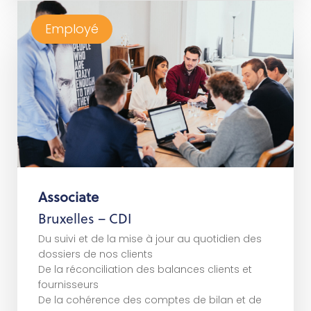
Employé
Rejoindre notre réseau en tant qu’employé
Associate
s
l
i
a
t
é
d
e
d
s
u
l
P
Bruxelles – CDI
Du suivi et de la mise à jour au quotidien des
dossiers de nos clients
De la réconciliation des balances clients et
fournisseurs
De la cohérence des comptes de bilan et de