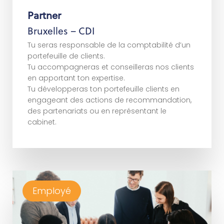
Partner
s
l
i
a
t
é
d
e
d
s
u
l
P
Bruxelles – CDI
Tu seras responsable de la comptabilité d’un
portefeuille de clients.
Tu accompagneras et conseilleras nos clients
en apportant ton expertise.
Tu développeras ton portefeuille clients en
engageant des actions de recommandation,
des partenariats ou en représentant le
cabinet.
Employé